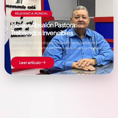
RELEVANCIA MUNDIAL
Moisés Absalón Pastora:
Trebajados Invencibles
Siempre me he desligado o distanciado, cada vez y
cuando hay un acontecimiento de relevancia mundial
como el Día Internacional del Periodista, el Día
Internacional de la Mujer o el Día Internacional del
Leer artículo
Trabajador, solo por recordar algunos de esos eventos
conmemorativos, de aquellas voces que siempre te
dicen…