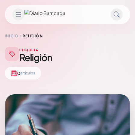
Saltar al contenido
INICIO
RELIGIÓN
ETIQUETA
Religión
0
artículos