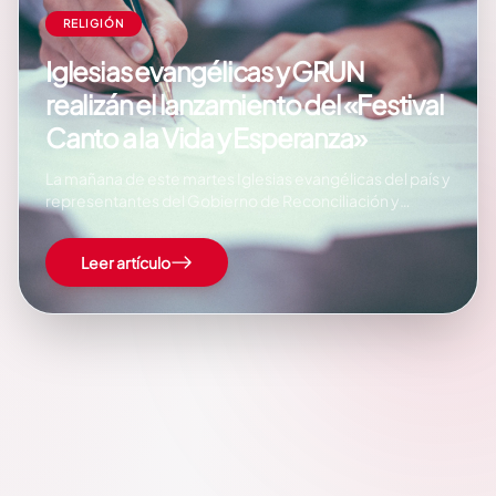
RELIGIÓN
Iglesias evangélicas y GRUN
realizán el lanzamiento del «Festival
Canto a la Vida y Esperanza»
La mañana de este martes Iglesias evangélicas del país y
representantes del Gobierno de Reconciliación y
Unidad Nacional realizaron el lanzamiento del Festival de
Música Cristiana con el lema «Canto a la Vida y la
Leer artículo
Esperanza«. En el evento participaron figuras como la
Alcaldesa de Managua Compañera Reina…