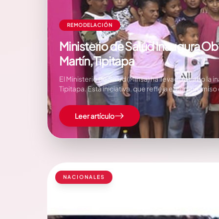
REMODELACIÓN
Ministerio de Salud Inaugura O
Martín, Tipitapa
El Ministerio de Salud (Minsa) ha llevado a cabo l
Tipitapa. Esta iniciativa, que refleja el compromi
Leer artículo
NACIONALES