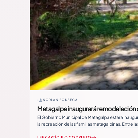
NORLAN FONSECA
Matagalpa inaugurará remodelación 
El Gobierno Municipal de Matagalpa estará inaugur
la recreación de las familias matagalpinas. Entre 
LEER ARTÍCULO COMPLETO