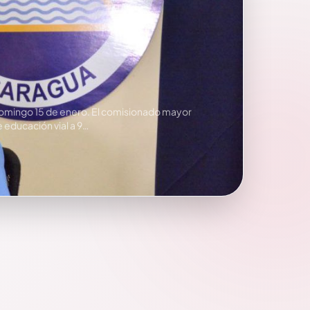
l domingo 15 de enero. El comisionado mayor
 educación vial a 9…