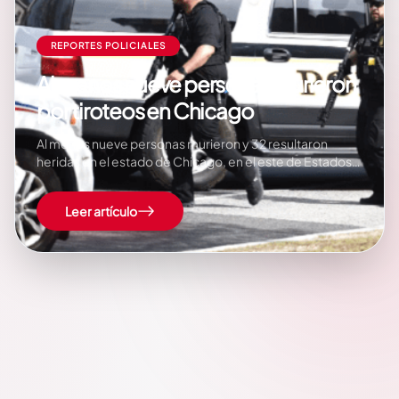
REPORTES POLICIALES
Al menos nueve personas murieron
por tiroteos en Chicago
Al menos nueve personas murieron y 32 resultaron
heridas en el estado de Chicago, en el este de Estados
Unidos (EE.UU.), a partir de lesiones con armas de fuego
durante este sábado y domingo, informó la policía de
Leer artículo
esa ciudad. «Al menos 41 personas han recibido
disparos el fin…