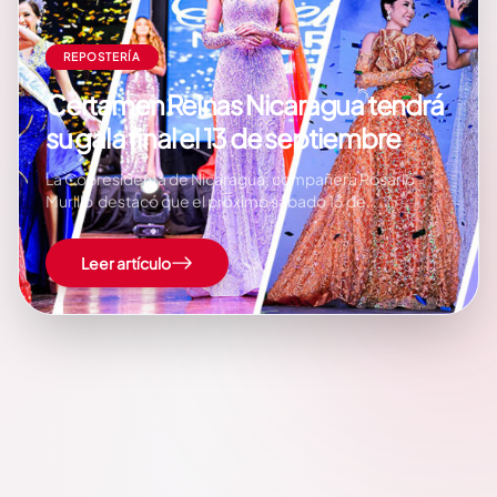
REPOSTERÍA
Certamen Reinas Nicaragua tendrá
su gala final el 13 de septiembre
La Copresidenta de Nicaragua, compañera Rosario
Murillo destacó que el próximo sábado 13 de
septiembre se realizará la gala final del Certamen Reinas
Nicaragua en el Teatro Nacional Rubén Darío, a partir de
Leer artículo
las 6 de la tarde. «Gala final del Certamen Reinas
Nicaragua, esto es…