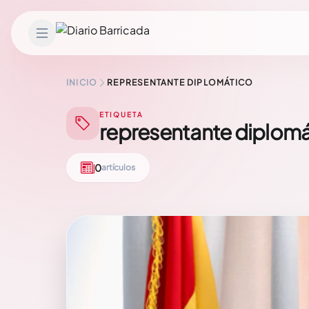
Saltar al contenido
INICIO
REPRESENTANTE DIPLOMÁTICO
ETIQUETA
representante diplom
0
artículos