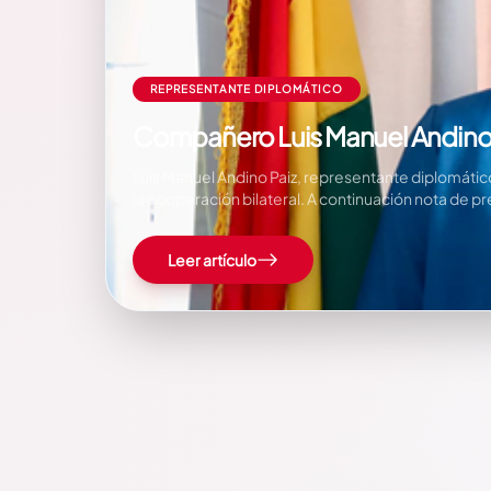
REPRESENTANTE DIPLOMÁTICO
Compañero Luis Manuel Andino P
Luis Manuel Andino Paiz, representante diplomátic
la cooperación bilateral. A continuación nota de p
Leer artículo