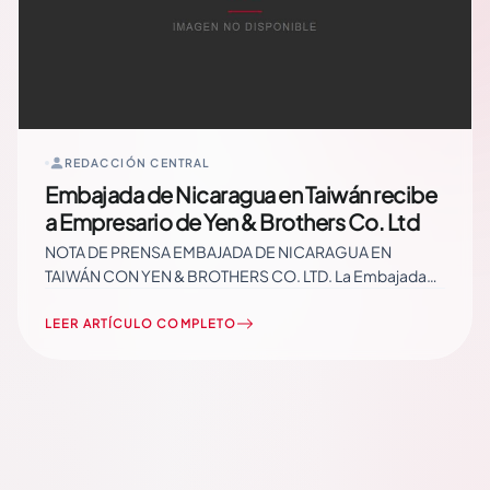
REDACCIÓN CENTRAL
Embajada de Nicaragua en Taiwán recibe
a Empresario de Yen & Brothers Co. Ltd
NOTA DE PRENSA EMBAJADA DE NICARAGUA EN
TAIWÁN CON YEN & BROTHERS CO. LTD. La Embajada
de Nicaragua en Taiwán, recibió al Empresario taiwanés,
Señor Dennis Yen, Gerente General de Ventas de Yen &
LEER ARTÍCULO COMPLETO
Brothers Co. Ltd., Empresa exportadora y distribuidora
de mariscos. Read More