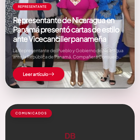
REPRESENTANTE
Representante de Nicaragua en
Panamá presentó cartas de estilo
ante Vicecanciller panameña
La Representante del Pueblo y Gobierno de Nicaragua
ante la República de Panamá, Compañera Consuelo
Sandoval, presentó hoy sus Cartas de Estilo ante la
Vicecanciller panameña, señora Isbeth L. Quiel Murcia.
Leer artículo
La señora Quiel brindó una cordial bienvenida a nuestra
Embajadora, a quien le transmitió el interés de…
COMUNICADOS