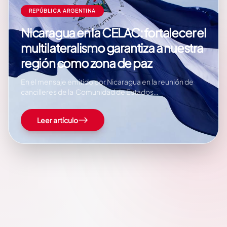
REPÚBLICA ARGENTINA
Nicaragua en la CELAC: fortalecer el
multilateralismo garantiza a nuestra
región como zona de paz
En el mensaje emitido por Nicaragua en la reunión de
cancilleres de la Comunidad de Estados
Latinoamericanos y Caribeños (CELAC) destaca que, el
fortalecimiento del multilateralismo en el Nuevo Orden
Leer artículo
Mundial, garantiza a la región como una zona de paz. A
continuación, el mensaje íntegro: Miércoles,…