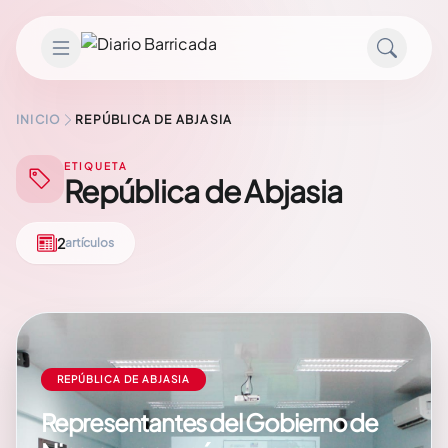
Saltar al contenido
INICIO
REPÚBLICA DE ABJASIA
ETIQUETA
República de Abjasia
2
artículos
REPÚBLICA DE ABJASIA
Representantes del Gobierno de