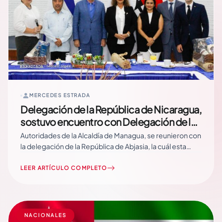
MERCEDES ESTRADA
Delegación de la República de Nicaragua,
sostuvo encuentro con Delegación de la
República de Abjasia
Autoridades de la Alcaldía de Managua, se reunieron con
la delegación de la República de Abjasia, la cuál esta
encabezada por el compañero Beslan Dzhopua Vice
Primer Ministro y Ministro de Agricultura de Abjasia y el
LEER ARTÍCULO COMPLETO
compañero Iraklii Tuzhba, Viceministro de Relaciones
Exteriores, quien expresó su agrado y calidez… Read
More
NACIONALES