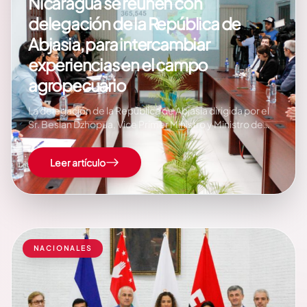
Nicaragua se reúnen con
delegación de la República de
Abjasia, para intercambiar
experiencias en el campo
agropecuario
La delegación de la República de Abjasia dirigida por el
Sr. Beslan Dzhopua, Vice Primer Ministro y Ministro de
Agricultura; e Iraklii Tuzhba, Viceministro de Relaciones
Exteriores, se reunió con una representación del
Leer artículo
Gobierno de Nicaragua, encabezada por el compañero
Bosco Castillo, Ministro Agropecuario (MAG), a fin de
intercambiar…
NACIONALES