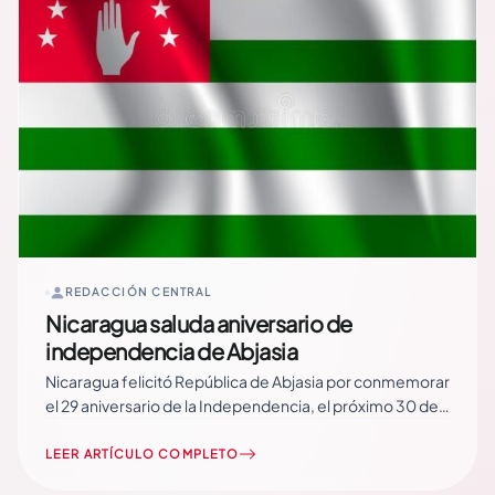
REDACCIÓN CENTRAL
Nicaragua saluda aniversario de
independencia de Abjasia
Nicaragua felicitó República de Abjasia por conmemorar
el 29 aniversario de la Independencia, el próximo 30 de
septiembre. En su mensaje, el comandante Daniel
Ortega y la vicepresidenta Rosario Murillo, reconocieron
LEER ARTÍCULO COMPLETO
“la valentía del pueblo Abjasio, que ejerce plenamente