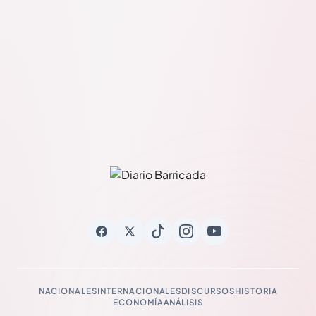
su Sagrado derecho a la autodeterminación, soberanía
nacional e… Read More
NACIONALES
INTERNACIONALES
DISCURSOS
HISTORIA
ECONOMÍA
ANÁLISIS