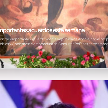
 importantes acuerdos esta semana
aron tres importantes Acuerdos con la República de Angola, con el prop
eblos y Gobiernos: Memorándum de Consultas Políticas entre ambas C