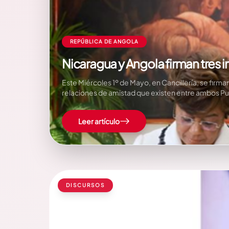
REPÚBLICA DE ANGOLA
Nicaragua y Angola firman tres
Este Miércoles 1º de Mayo, en Cancillería, se firm
relaciones de amistad que existen entre ambos Pu
Diplomáticos, Oficiales…
Leer artículo
DISCURSOS