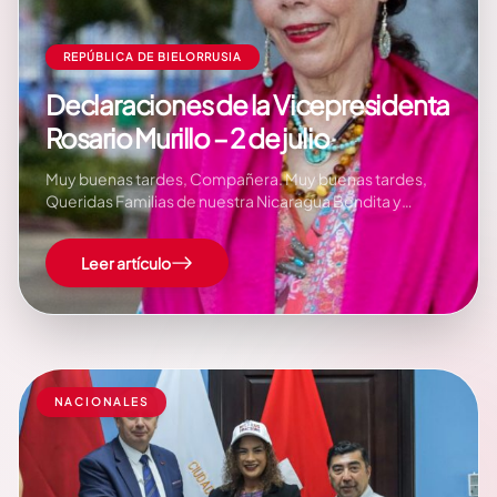
REPÚBLICA DE BIELORRUSIA
Declaraciones de la Vicepresidenta
Rosario Murillo – 2 de julio
Muy buenas tardes, Compañera. Muy buenas tardes,
Queridas Familias de nuestra Nicaragua Bendita y
Siempre, Siempre Digna, Soberana, Creyente y Devota.
Llena de Fé, llena de Cariño ! Con Confianza en Dios
Leer artículo
caminando hacia Adelante, Siempre Más Allá,
construyendo el Futuro, porque se construye desde el
Presente que…
NACIONALES