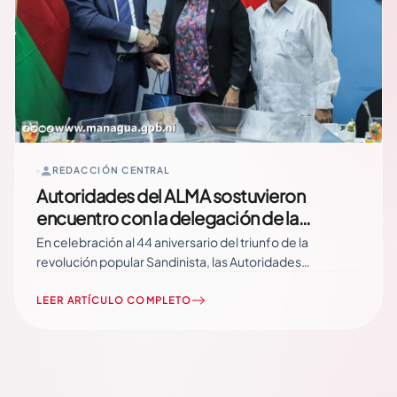
REDACCIÓN CENTRAL
Autoridades del ALMA sostuvieron
encuentro con la delegación de la
República de Bielorrusia
En celebración al 44 aniversario del triunfo de la
revolución popular Sandinista, las Autoridades
Municipales, sostuvieron un encuentro con la
delegación de la República de Bielorrusia, que se
LEER ARTÍCULO COMPLETO
encuentra en nuestro país, la mañana de este miércoles
19 de julio. Durante la visita los delegados de la
República… Read More