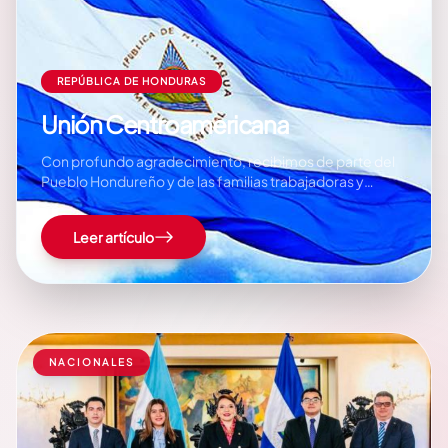
REPÚBLICA DE HONDURAS
Unión Centroamericana
Con profundo agradecimiento, recibimos de parte del
Pueblo Hondureño y de las familias trabajadoras y
luchadoras de la República de Honduras, así como de su
Presidenta, la querida compañera Xiomara Castro de
Leer artículo
Zelaya, las banderas de nuestra Patria Bendita ,
Soberana, Siempre Digna y Libre, adornadas con los
colores…
NACIONALES