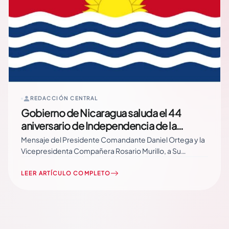
REDACCIÓN CENTRAL
Gobierno de Nicaragua saluda el 44
aniversario de Independencia de la
República de Kiribati
Mensaje del Presidente Comandante Daniel Ortega y la
Vicepresidenta Compañera Rosario Murillo, a Su
Excelencia Taneti Maamau, Presidente de la República
de Kiribati, en ocasión de conmemorarse el 44
LEER ARTÍCULO COMPLETO
Aniversario de Independencia, en ese Hermano País.
Martes 11 Julio, 2023Managua, Nicaragua
ExcelenciaTaneti MaamauPresidente de… Read More