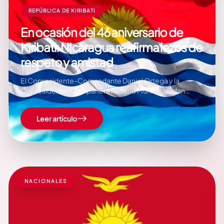
REPÚBLICA DE KIRIBATI
En ocasión del 46 aniversario de
Kiribati: Nicaragua reafirma lazos de
respeto y amistad
El Copresidente-Comandante Daniel Ortega y la
Copresidenta-Compañera Rosario Murillo saludan
fraternalmente a Su Excelencia, Hermano Taneti
Maamau, Presidente de Kiribati, en el 46 aniversario de la
Leer artículo
Independencia de ese Hermano País. A continuación
nota de prensa integra: Managua, 11 de Julio, 2025 Su…
NACIONALES