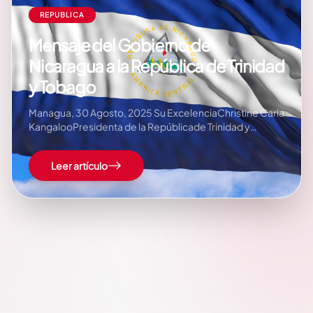
REPUBLICA
Mensaje del Gobierno de
Nicaragua a la República de Trinidad
y Tobago
Managua, 30 Agosto, 2025 Su ExcelenciaChristine Carla
KangalooPresidenta de la Repúblicade Trinidad y
TobagoPuerto de España Estimada Primer Ministra, En
nombre del Pueblo y Gobierno de Reconciliación y
Leer artículo
Unidad Nacional de la República de Nicaragua y en
nuestro propio nombre,…