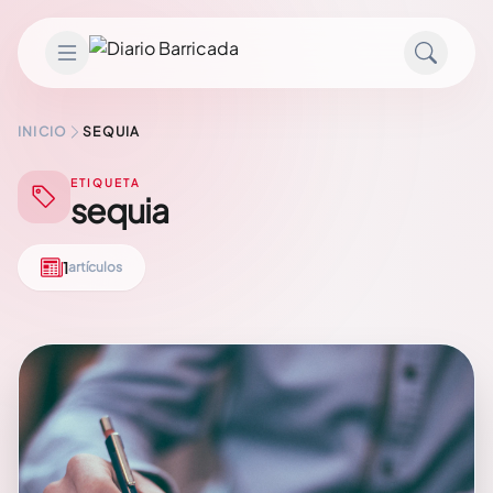
Saltar al contenido
INICIO
SEQUIA
ETIQUETA
sequia
1
artículos