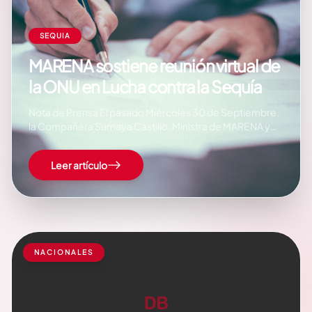
SEQUIA
MARENA sostiene reunión virtual de
la ONU en Lucha contra la Sequía
Nota de Prensa El pasado Miércoles 30 de Septiembre,
la Compañera Sumaya Castillo, Ministra de MARENA y
Presidenta Pro Témpore de la Comisión
Centroamericana de Ambiente Desarrollo CCAD,
Leer artículo
sostuvo Reunión Virtual con el Señor Ibrahim Thiaw,
Secretario Ejecutivo de la Convención de las Naciones
Unidas de Lucha…
NACIONALES