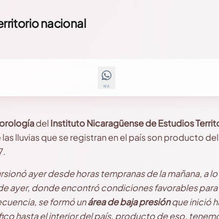
rritorio nacional
WA
orología
del
Instituto Nicaragüense de Estudios Territo
 las lluvias que se registran en el país son producto de
7.
rsionó ayer desde horas tempranas de la mañana, a lo l
he de ayer, donde encontró condiciones favorables par
cuencia, se formó un
área de baja presión
que inició 
co hasta el interior del país, producto de eso, tenem