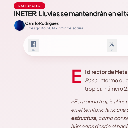
NACIONALES
INETER: Lluvias se mantendrán en el te
Camilo Rodríguez
15 de agosto, 2019 • 2 min de lectura
FB
X
E
l
director de Mete
Baca
, informó que
tropical número 2
«Esta onda tropical incu
en el territorio la noc
estructura
; como conse
húmedos desde el pacífi