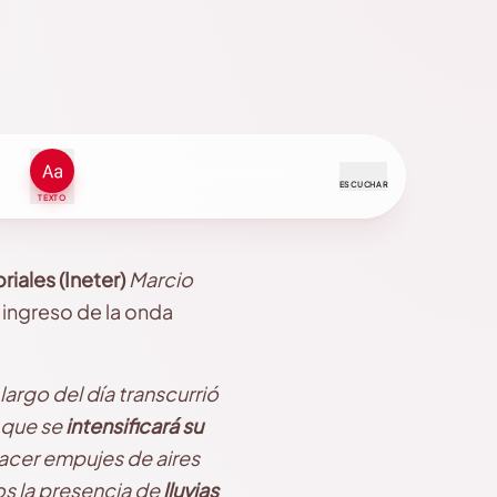
ESCUCHAR
TEXTO
riales (
Ineter)
Marcio
l ingreso de la onda
argo del día transcurrió
a que se
intensificará su
hacer empujes de aires
os la presencia de
lluvias