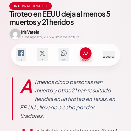
INTERNACIONALES
Tiroteo en EEUU deja al menos 5
muertos y 21 heridos
Iris Varela
31 de agosto, 2019 • 1 min de lectura
ESCUCHAR
FB
X
WA
TEXTO
A
l menos cinco personas han
muerto y otras 21 han resultado
heridas en un tiroteo en Texas, en
EE.UU., llevado a cabo por dos
tiradores.