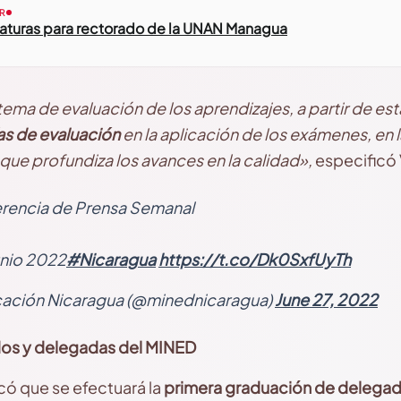
R
daturas para rectorado de la UNAN Managua
ema de evaluación de los aprendizajes, a partir de es
as de evaluación
en la aplicación de los exámenes, en l
ue profundiza los avances en la calidad»,
especificó
erencia de Prensa Semanal
unio 2022
#Nicaragua
https://t.co/Dk0SxfUyTh
cación Nicaragua (@minednicaragua)
June 27, 2022
os y delegadas del MINED
ó que se efectuará la
primera graduación de delegad