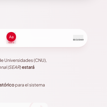
ESCUCHAR
TEXTO
de Universidades (CNU),
onal
(SEAR
)
estará
istórico
para el sistema