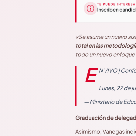
TE PUEDE INTERESA
Inscriben candi
«Se asume un nuevo sist
total en las metodologí
todo un nuevo enfoque q
E
N VIVO | Conf
Lunes, 27 de j
— Ministerio de Edu
Graduación de delegad
Asimismo, Vanegas indic