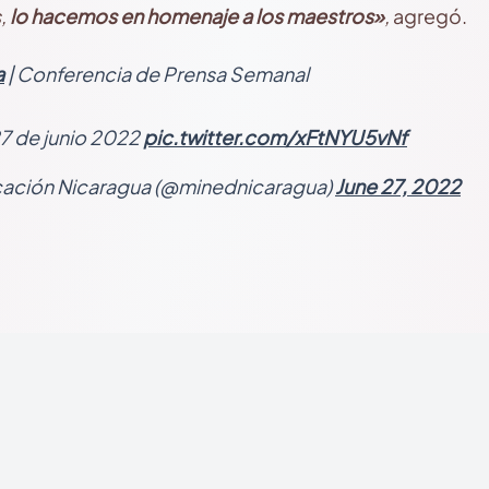
,
lo hacemos en homenaje a los maestros»
,
agregó.
a
| Conferencia de Prensa Semanal
27 de junio 2022
pic.twitter.com/xFtNYU5vNf
cación Nicaragua (@minednicaragua)
June 27, 2022