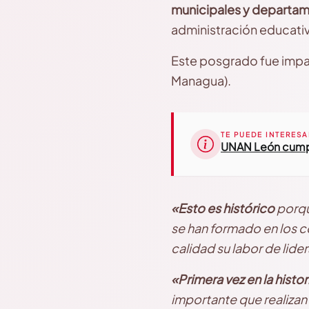
municipales y departam
administración educativ
Este posgrado fue impa
Managua).
TE PUEDE INTERESA
UNAN León cumpl
«Esto es histórico
porqu
se han formado en los c
calidad su labor de lide
«Primera vez en la histo
importante que realizan 