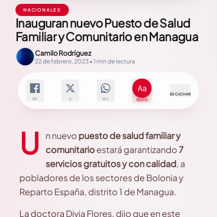
NACIONALES
Inauguran nuevo Puesto de Salud
Familiar y Comunitario en Managua
Camilo Rodríguez
22 de febrero, 2023 • 1 min de lectura
ESCUCHAR
FB
X
WA
TEXTO
U
n nuevo
puesto de
salud familiar y
comunitario
estará garantizando
7
servicios gratuitos y con calidad
, a
pobladores de los sectores de Bolonia y
Reparto España, distrito 1 de Managua.
La doctora Divia Flores, dijo que en este