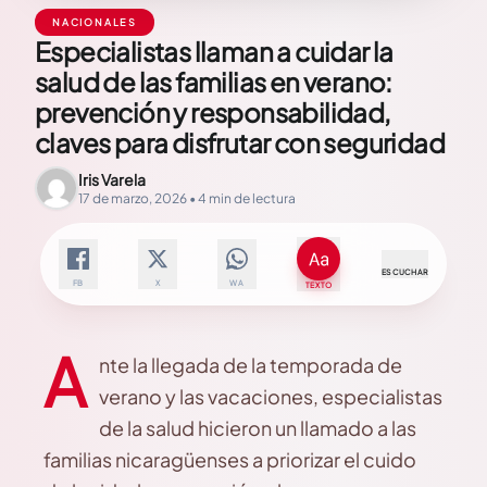
NACIONALES
Especialistas llaman a cuidar la
salud de las familias en verano:
prevención y responsabilidad,
claves para disfrutar con seguridad
Iris Varela
17 de marzo, 2026 • 4 min de lectura
ESCUCHAR
FB
X
WA
TEXTO
A
nte la llegada de la temporada de
verano y las vacaciones, especialistas
de la salud hicieron un llamado a las
familias nicaragüenses a priorizar el cuido