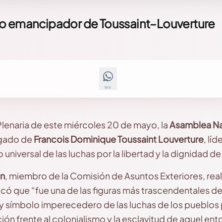
do emancipador de Toussaint–Louverture
WA
Plenaria de este miércoles 20 de mayo, la
Asamblea Na
egado de
Francois Dominique Toussaint Louverture
, lí
 universal de las luchas por la libertad y la dignidad d
on
, miembro de la Comisión de Asuntos Exteriores, rea
có que “fue una de las figuras más trascendentales de 
 y símbolo imperecedero de las luchas de los pueblos p
ón frente al colonialismo y la esclavitud de aquel ent