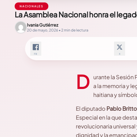
NACIONALES
La Asamblea Nacional honra el lega
Ivania Gutiérrez
20 de mayo, 2026 • 2 min de lectura
FB
X
D
urante la Sesión 
a la memoria y l
haitiana y símbolo
El diputado
Pablo Britt
Especial en la que desta
revolucionaria universal
dignidad y la emancipaci