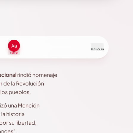
ESCUCHAR
TEXTO
cional
rindió homenaje
der de la Revolución
e los pueblos.
lizó una Mención
la historia
or su libertad,
onces”.