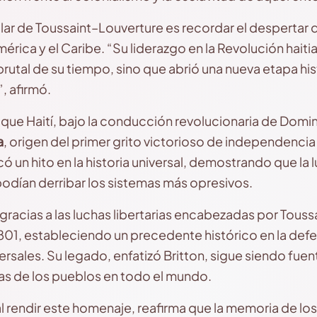
lar de Toussaint–Louverture es recordar el despertar 
rica y el Caribe. “Su liderazgo en la Revolución haiti
rutal de su tiempo, sino que abrió una nueva etapa his
, afirmó.
 que Haití, bajo la conducción revolucionaria de Domini
a
, origen del primer grito victorioso de independencia 
 un hito en la historia universal, demostrando que la l
podían derribar los sistemas más opresivos.
racias a las luchas libertarias encabezadas por Touss
1801, estableciendo un precedente histórico en la defe
sales. Su legado, enfatizó Britton, sigue siendo fuen
as de los pueblos en todo el mundo.
l rendir este homenaje, reafirma que la memoria de los