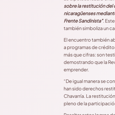
sobre la restitución del
nicaragüenses mediante 
Frente Sandinista”
. Est
también simboliza un ca
El encuentro también a
a programas de créditos
más que cifras: son te
demostrando que la Revo
emprender.
“De igual manera se con
han sido derechos restit
Chavarría. La restituci
pleno de la participaci
Resaltar estos logros 