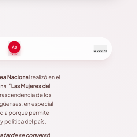
ESCUCHAR
TEXTO
lea Nacional
realizó en el
onal
“Las Mujeres del
 trascendencia de los
agüenses, en especial
ancia porque permite
 política del país.
a tarde se conversó