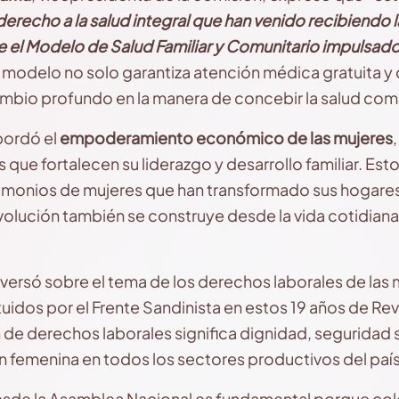
 derecho a la salud integral que han venido recibiendo 
el Modelo de Salud Familiar y Comunitario impulsado
e modelo no solo garantiza atención médica gratuita y
mbio profundo en la manera de concebir la salud com
bordó el
empoderamiento económico de las mujeres
 que fortalecen su liderazgo y desarrollo familiar. Es
stimonios de mujeres que han transformado sus hogar
lución también se construye desde la vida cotidiana
versó sobre el tema de los derechos laborales de las
uidos por el Frente Sandinista en estos 19 años de Rev
ón de derechos laborales significa dignidad, seguridad
ón femenina en todos los sectores productivos del país
desde la Asamblea Nacional es fundamental porque co