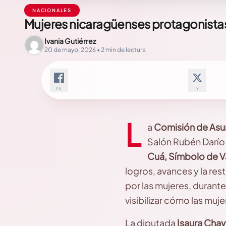
NACIONALES
Mujeres nicaragüenses protagonistas
Ivania Gutiérrez
20 de mayo, 2026 • 2 min de lectura
FB
X
L
a
Comisión de Asunt
Salón Rubén Darío 
Cuá, Símbolo de Va
logros, avances y la res
por las mujeres, durant
visibilizar cómo las muje
La diputada
Isaura Chav