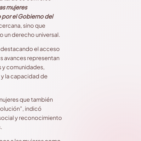
las mujeres
 por el Gobierno del
 cercana, sino que
o un derecho universal.
, destacando el acceso
tos avances representan
es y comunidades,
 y la capacidad de
 mujeres que también
olución”, indicó
 social y reconocimiento
.
loca a las mujeres como