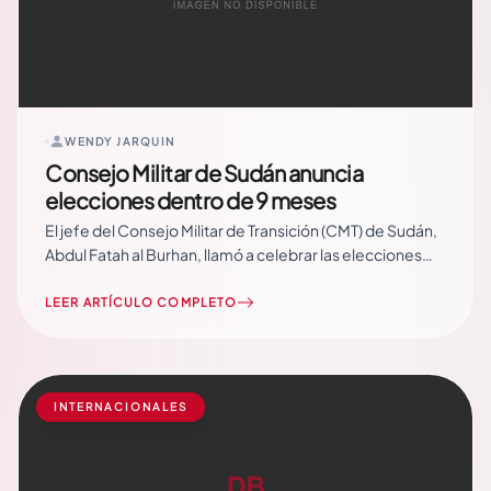
WENDY JARQUIN
Consejo Militar de Sudán anuncia
elecciones dentro de 9 meses
El jefe del Consejo Militar de Transición (CMT) de Sudán,
Abdul Fatah al Burhan, llamó a celebrar las elecciones
generales en el país en los próximos nueve meses.
«Anuncio la suspensión de las negociaciones con
LEER ARTÍCULO COMPLETO
Fuerzas por la Libertad y el Cambio, así como la
celebración… Read More
INTERNACIONALES