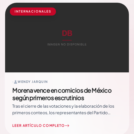
acompañarán… Read More
INTERNACIONALES
WENDY JARQUIN
Morena vence en comicios de México
según primeros escrutinios
Tras el cierre de las votaciones y la elaboración de los
primeros conteos, los representantes del Partido
Morena a las gobernaciones de Puebla y Baja California
se habrían impuesto en las urnas, informaron medios
LEER ARTÍCULO COMPLETO
locales. Es así como el Movimiento Regeneración