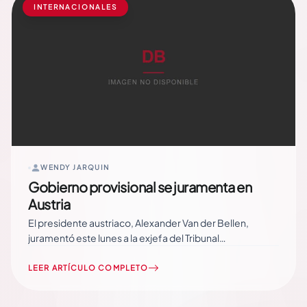
INTERNACIONALES
WENDY JARQUIN
Gobierno provisional se juramenta en
Austria
El presidente austriaco, Alexander Van der Bellen,
juramentó este lunes a la exjefa del Tribunal
Constitucional, Brigitte Bierlein, como la nueva canciller
interina del Gobierno de transición de Austria. En la
LEER ARTÍCULO COMPLETO
ceremonia también juramentaron al equipo ministerial,
compuesto por seis hombre y seis mujeres, quienes