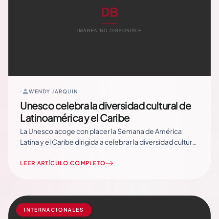
WENDY JARQUIN
Unesco celebra la diversidad cultural de
Latinoamérica y el Caribe
La Unesco acoge con placer la Semana de América
Latina y el Caribe dirigida a celebrar la diversidad cultural
de la región, afirmó hoy el subdirector general de la
organización, Edouard Matoko. En declaraciones a
LEER ARTÍCULO COMPLETO
Prensa Latina, el alto representante manifestó su
beneplácito por la fiesta… Read More
INTERNACIONALES