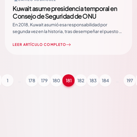
Kuwait asume presidencia temporal en
Consejo de Seguridad de ONU
En 2018, Kuwait asumió esa responsabilidad por
segunda vez en la historia, tras desempeñar el puesto en
febrero de 1979, y confirió especial importancia a la
situación en Palestina. Kuwait ejerce la Presidencia pro
LEER ARTÍCULO COMPLETO
témpore del Consejo de Seguridad de las Naciones
Unidas (ONU) por el mes de junio, en… Read More
1
…
178
179
180
181
182
183
184
…
197