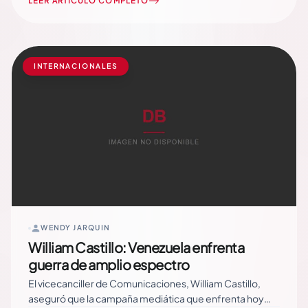
comunidad a lo largo de la historia. «Pido perdón, en
LEER ARTÍCULO COMPLETO
nombre de la Iglesia, al Señor y a ustedes por las veces
en que,… Read More
INTERNACIONALES
WENDY JARQUIN
William Castillo: Venezuela enfrenta
guerra de amplio espectro
El vicecanciller de Comunicaciones, William Castillo,
aseguró que la campaña mediática que enfrenta hoy