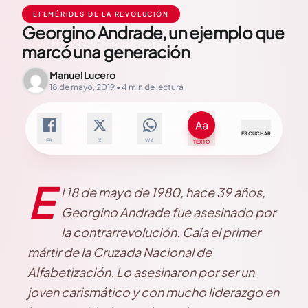
EFEMÉRIDES DE LA REVOLUCIÓN
Georgino Andrade, un ejemplo que
marcó una generación
Manuel Lucero
18 de mayo, 2019 • 4 min de lectura
ESCUCHAR
FB
X
WA
TEXTO
E
l 18 de mayo de 1980, hace 39 años,
Georgino Andrade fue asesinado por
la contrarrevolución. Caía el primer
mártir de la Cruzada Nacional de
Alfabetización. Lo asesinaron por ser un
joven carismático y con mucho liderazgo en