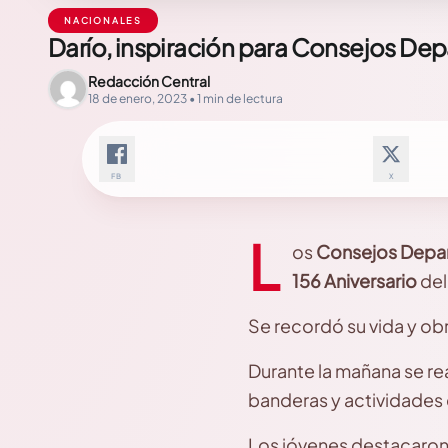
NACIONALES
Darío, inspiración para Consejos De
Redacción Central
18 de enero, 2023 • 1 min de lectura
FB
X
L
os
Consejos Depa
156 Aniversario
de
Se recordó su vida y obr
Durante la mañana se re
banderas y actividades 
Los jóvenes destacaron q