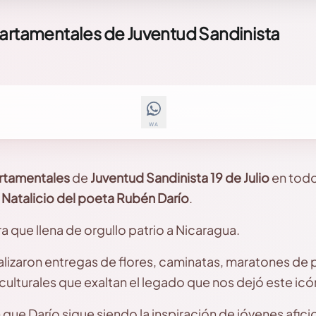
partamentales de Juventud Sandinista
WA
rtamentales
de
Juventud Sandinista 19 de Julio
en todo
l
Natalicio del poeta Rubén Darío
.
a que llena de orgullo patrio a Nicaragua.
alizaron entregas de flores, caminatas, maratones de 
culturales que exaltan el legado que nos dejó este ic
ue Darío sigue siendo la inspiración de jóvenes aficio