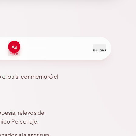
ESCUCHAR
TEXTO
 el país, conmemoró el
poesía, relevos de
ónico Personaje.
nados a la escritura,