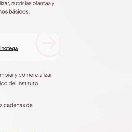
ar, nutrir las plantas y
anos básicos,
Jinotega
biar y comercializar
co del Instituto
las cadenas de