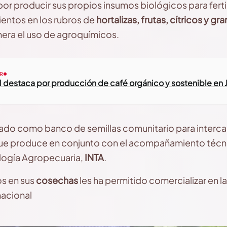
or producir sus propios insumos biológicos para fertiliz
entos en los rubros de
hortalizas, frutas, cítricos y gr
era el uso de agroquímicos.
R
l destaca por producción de café orgánico y sostenible en 
do como banco de semillas comunitario para intercam
que produce en conjunto con el acompañamiento técni
logía Agropecuaria,
INTA
.
s en sus
cosechas
les ha permitido comercializar en 
nacional