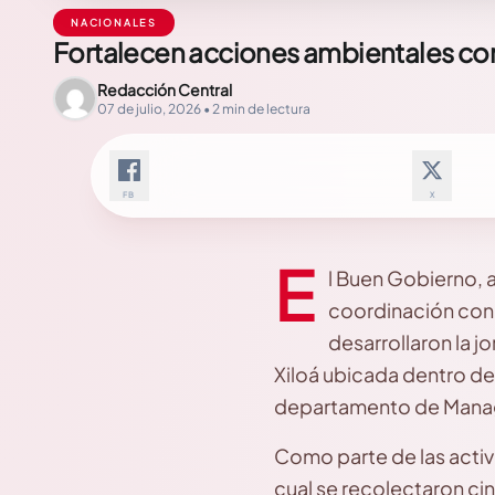
NACIONALES
Fortalecen acciones ambientales con 
Redacción Central
07 de julio, 2026 • 2 min de lectura
FB
X
E
l Buen Gobierno, 
coordinación con 
desarrollaron la j
Xiloá ubicada dentro de 
departamento de Managu
Como parte de las activi
cual se recolectaron ci