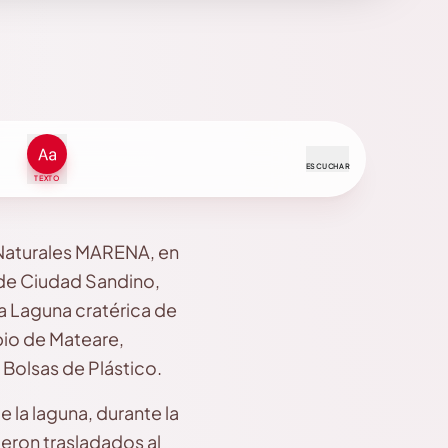
ESCUCHAR
TEXTO
s Naturales MARENA, en
 de Ciudad Sandino,
la Laguna cratérica de
pio de Mateare,
Bolsas de Plástico.
e la laguna, durante la
eron trasladados al