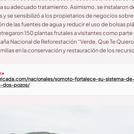
a su adecuado tratamiento. Asimismo, se instalaron d
s y se sensibilizó a los propietarios de negocios sobre
n de las fuentes de agua y reducir el uso de bolsas plá
entregaron 150 plantas frutales a visitantes como parte
aña Nacional de Reforestación “Verde, Que Te Quier
familias en la conservación y restauración de los recurs
R
arricada.com/nacionales/somoto-fortalece-su-sistema-de
e-dos-pozos
/