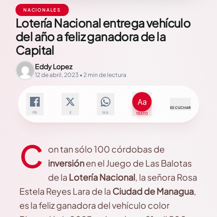
NACIONALES
Lotería Nacional entrega vehículo
del año a feliz ganadora de la
Capital
Eddy Lopez
12 de abril, 2023 • 2 min de lectura
ESCUCHAR
FB
X
WA
TEXTO
C
on tan sólo 100 córdobas de
inversión
en el Juego de Las Balotas
de la
Lotería Nacional
, la señora Rosa
Estela Reyes Lara de la
Ciudad de Managua
,
es la feliz ganadora del vehículo color