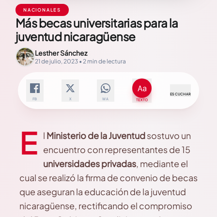
NACIONALES
Más becas universitarias para la
juventud nicaragüense
Lesther Sánchez
21 de julio, 2023 • 2 min de lectura
ESCUCHAR
FB
X
WA
TEXTO
E
l
Ministerio de la Juventud
sostuvo un
encuentro con representantes de 15
universidades privadas
, mediante el
cual se realizó la firma de convenio de becas
que aseguran la educación de la juventud
nicaragüense, rectificando el compromiso