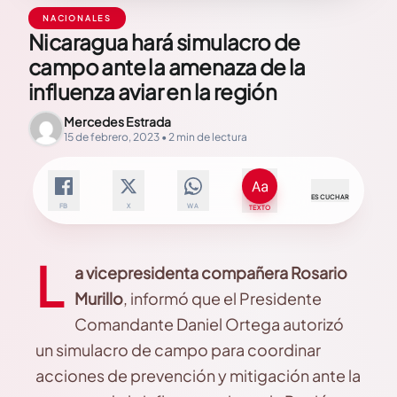
NACIONALES
Nicaragua hará simulacro de
campo ante la amenaza de la
influenza aviar en la región
Mercedes Estrada
15 de febrero, 2023 • 2 min de lectura
ESCUCHAR
FB
X
WA
TEXTO
L
a vicepresidenta compañera Rosario
Murillo
, informó que el Presidente
Comandante Daniel Ortega autorizó
un simulacro de campo para coordinar
acciones de prevención y mitigación ante la