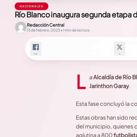
NACIONALES
Río Blanco inaugura segunda etapa de
Redacción Central
13 de febrero, 2023 • 1 min de lectura
FB
X
L
a
Alcaldía de Río 
Jarinthon Garay
.
Esta fase concluyó la c
Estas obras han sido re
del municipio, quienes 
aglutina a 800
futbolist