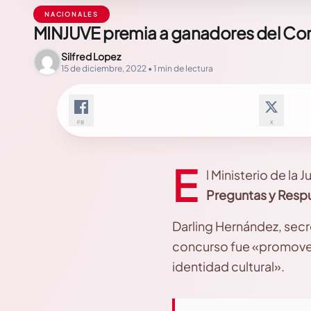
NACIONALES
MINJUVE premia a ganadores del Con
Silfred Lopez
15 de diciembre, 2022 • 1 min de lectura
FB
X
E
l Ministerio de la 
Preguntas y Resp
Darling Hernández, secre
concurso fue «promover 
identidad cultural».